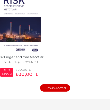
isk Değerlendirme Metotları
Serdar Başar KOYUNCU
700
,00
TL
%10
630
,00
TL
İNDİRİM
Tümünü göster