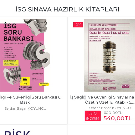
İSG SINAVA HAZIRLIK KİTAPLARI
-%
10
lığı Ve Güvenliği Soru Bankası 6. 
İş Sağlığı ve Güvenliği Sınavlarına H
Baskı
Özetin Özeti El Kitabı - 5....
Serdar Başar KOYUNCU
Serdar Başar KOYUNCU
600
,00
TL
%10
540
,00
TL
İNDİRİM