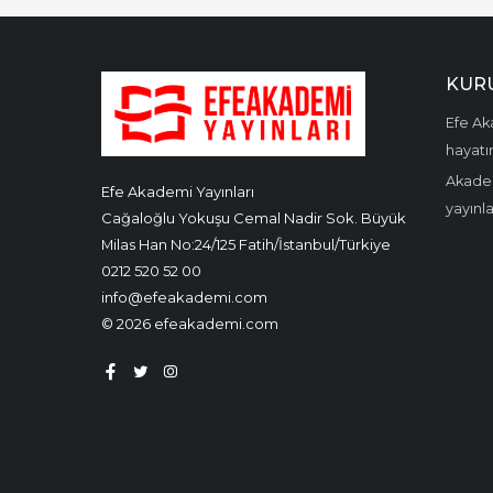
KUR
Efe Aka
hayatın
Akadem
Efe Akademi Yayınları
yayınl
Cağaloğlu Yokuşu Cemal Nadir Sok. Büyük
Milas Han No:24/125 Fatih/İstanbul/Türkiye
0212 520 52 00
info@efeakademi.com
© 2026 efeakademi.com