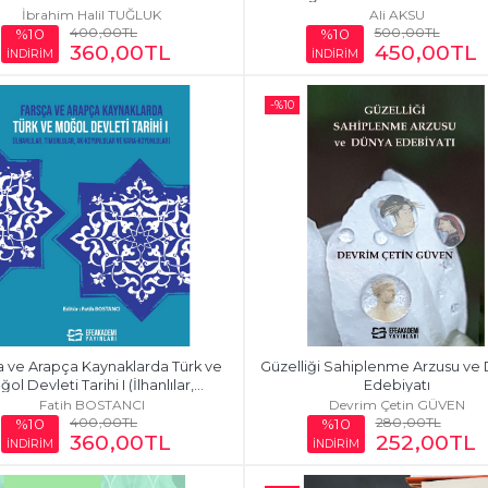
İbrahim Halil TUĞLUK
Ali AKSU
400
,00
TL
500
,00
TL
%10
%10
360
,00
TL
450
,00
TL
İNDİRİM
İNDİRİM
-%
10
a ve Arapça Kaynaklarda Türk ve 
Güzelliği Sahiplenme Arzusu ve 
ol Devleti Tarihi I (İlhanlılar,...
Edebiyatı
Fatih BOSTANCI
Devrim Çetin GÜVEN
400
,00
TL
280
,00
TL
%10
%10
360
,00
TL
252
,00
TL
İNDİRİM
İNDİRİM