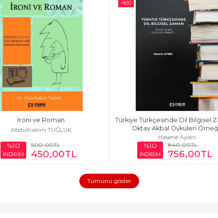
-%
10
İroni ve Roman
Türkiye Türkçesinde Dil Bilgisel 
Oktay Akbal Öyküleri Örneğ
Abdulhakim TUĞLUK
Hasene Aydın
500
,00
TL
840
,00
TL
%10
%10
450
,00
TL
756
,00
TL
İNDİRİM
İNDİRİM
Tümünü göster