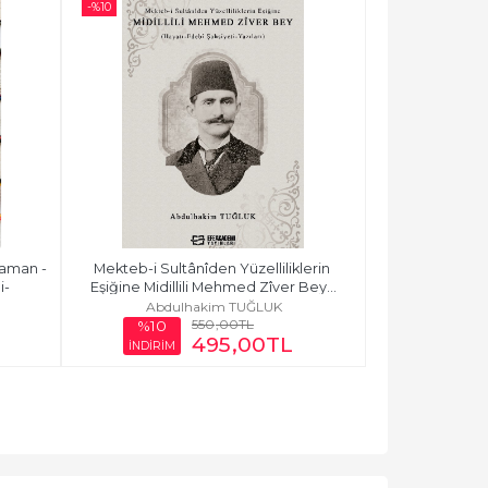
-%
10
Zaman -
Mekteb-i Sultânîden Yüzelliliklerin 
i-
Eşiğine Midillili Mehmed Zîver Bey...
Abdulhakim TUĞLUK
550
,00
TL
%10
495
,00
TL
İNDİRİM