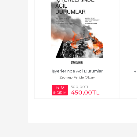
İşyerlerinde Acil Durumlar
R
Zeynep Feride Olcay
500
,00
TL
%10
450
,00
TL
İNDİRİM