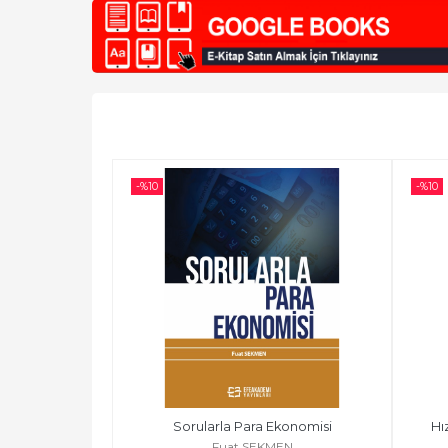
-%
10
-%
10
Sorularla Para Ekonomisi
Hı
Fuat SEKMEN