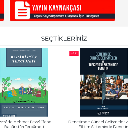
SEÇTİKLERİNİZ
-%
10
zırzâde Mehmet Fevzî Efendi 
Denetimde Güncel Gelişmeler ve
Bahâristân Tercümesi
Eğitim Sisteminde Deneti