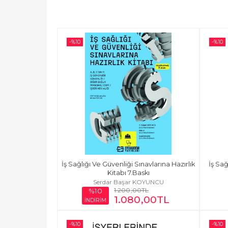
-%
10
-%
10
İş Sağlığı Ve Güvenliği Sınavlarına Hazırlık 
İş Sağ
Kitabı 7.Baskı
Serdar Başar KOYUNCU
1.200
,00
TL
%10
1.080
,00
TL
İNDİRİM
-%
10
-%
10