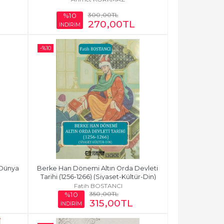
300
,00
TL
%10
270
,00
TL
İNDİRİM
-%
10
Dünya 
Berke Han Dönemi Altın Orda Devleti 
Tarihi (1256-1266) (Siyaset-Kültür-Din)
Fatih BOSTANCI
350
,00
TL
%10
315
,00
TL
İNDİRİM