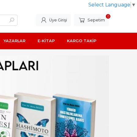
Select Language
▼
0
Üye Girişi
Sepetim
YAZARLAR
E-KİTAP
KARGO TAKİP