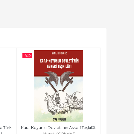
-%
10
 Türk 
Kara-Koyunlu Devleti'nin Askerî Teşkilâtı
m
Ahmet KORKMAZ