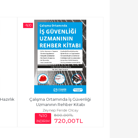
-%
10
azırlık 
Çalışma Ortamında İş Güvenliği 
Uzmanının Rehber Kitabı
Zeynep Feride Olcay
800
,00
TL
%10
720
,00
TL
İNDİRİM