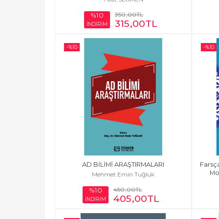
350
,00
TL
%10
315
,00
TL
İNDİRİM
-%
10
-%
10
AD BİLİMİ ARAŞTIRMALARI
Farsç
Moğ
Mehmet Emin Tuğluk
450
,00
TL
%10
405
,00
TL
İNDİRİM