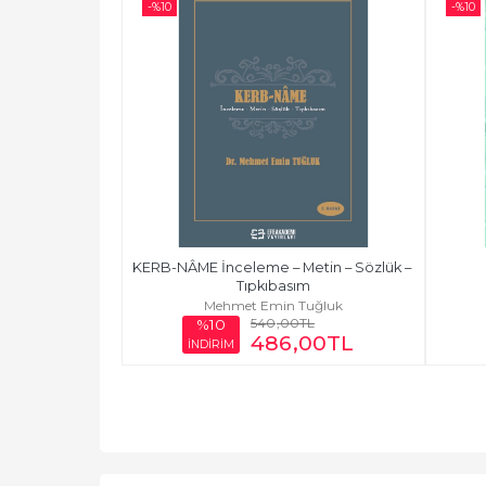
-%
10
-%
10
KERB-NÂME İnceleme – Metin – Sözlük – 
Tıpkıbasım
Mehmet Emin Tuğluk
540
,00
TL
%10
486
,00
TL
İNDİRİM