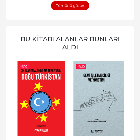
Tümünü göster
BU KITABI ALANLAR BUNLARI
ALDI
-%
10
-%
10
-%