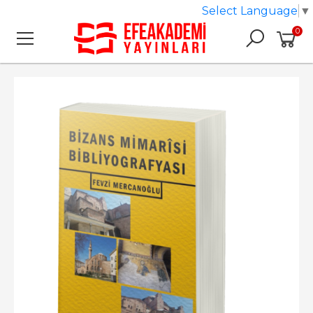
Select Language
▼
0