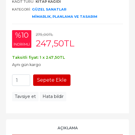
KAĞIT TÜRÜ:
KITAP KAĞIDI
KATEGORI:
GÜZEL SANATLAR
MIMARLIK, PLANLAMA VE TASARIM
%10
275
,00
TL
247
,50
TL
INDIRIMLI
Taksitli fiyat: 1 x
247
,50
TL
Aynı gün kargo
Sepete Ekle
Tavsiye et
Hata bildir
AÇIKLAMA