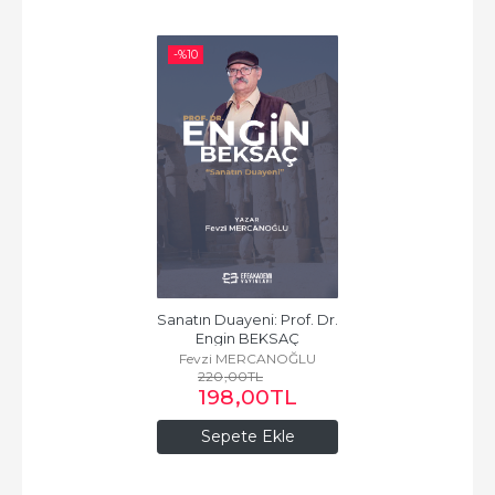
-%
10
Sanatın Duayeni: Prof. Dr. 
Engin BEKSAÇ
Fevzi MERCANOĞLU
220
,00
TL
198
,00
TL
Sepete Ekle