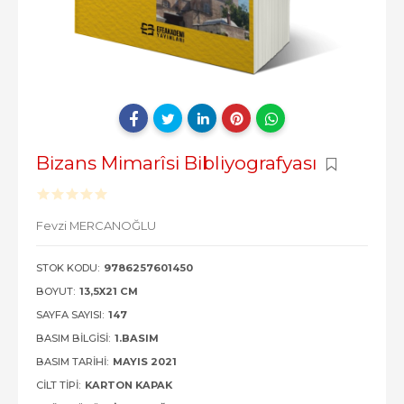
Bizans Mimarîsi Bibliyografyası
Fevzi MERCANOĞLU
STOK KODU:
9786257601450
BOYUT:
13,5X21 CM
SAYFA SAYISI:
147
BASIM BILGISI:
1.BASIM
BASIM TARIHI:
MAYIS 2021
CILT TIPI:
KARTON KAPAK