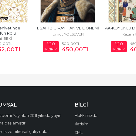
niyetinde 
I. SAHİB GİRAY HAN VE DÖNEMİ
AK-KOYUNLU DE
fun Rolü
Umut YOLSEVER
Kazım 
t BEKİ
0
,00
TL
500
,00
TL
45
%10
%10
52
,00
TL
450
,00
TL
4
İNDİRİM
İNDİRİM
UMSAL
BILGI
demi Yayınları 2011 yılında yayın
Hakkımızda
a başlamıştır.
İletişim
ik ve bilimsel çalışmalar
XML