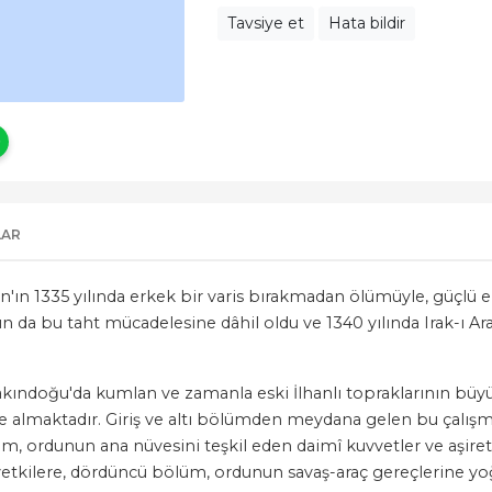
Tavsiye et
Hata bildir
LAR
'ın 1335 yılında erkek bir varis bırakmadan ölümüyle, güçlü emî
r'ın da bu taht mücadelesine dâhil oldu ve 1340 yılında Irak-ı 
ra Yakındoğu'da kumlan ve zamanla eski İlhanlı topraklarının 
le almaktadır. Giriş ve altı bölümden meydana gelen bu çalışm
, ordunun ana nüvesini teşkil eden daimî kuvvetler ve aşiret bi
yetkilere, dördüncü bölüm, ordunun savaş-araç gereçlerine y