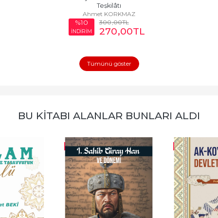
Teşkilâtı
Ahmet KORKMAZ
300
,00
TL
%10
270
,00
TL
İNDİRİM
Tümünü göster
BU KITABI ALANLAR BUNLARI ALDI
-%
10
-%
10