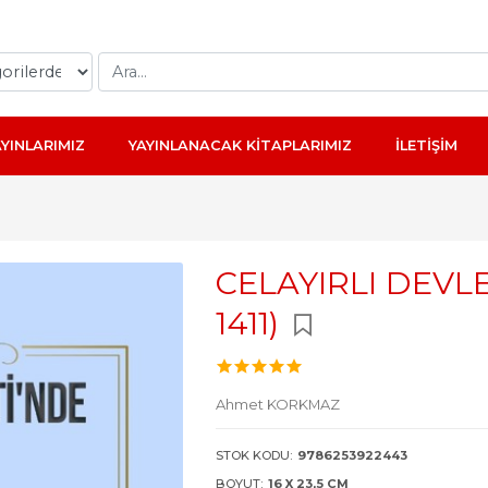
AYINLARIMIZ
YAYINLANACAK KİTAPLARIMIZ
İLETİŞİM
CELAYIRLI DEVLE
1411)
Ahmet KORKMAZ
STOK KODU:
9786253922443
BOYUT:
16 X 23,5 CM