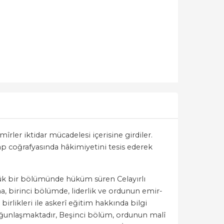
rler iktidar mücadelesi içerisine girdiler.
Arap coğrafyasında hâkimiyetini tesis ederek
büyük bir bölümünde hüküm süren Celayırlı
a, birinci bölümde, liderlik ve ordunun emir-
rlikleri ile askerî eğitim hakkında bilgi
oğunlaşmaktadır, Beşinci bölüm, ordunun malî