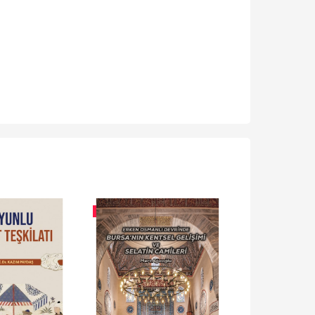
-%
10
-%
10