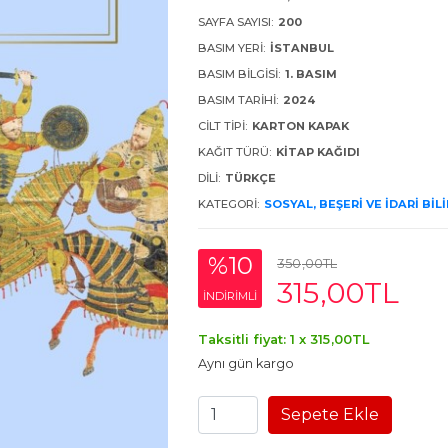
SAYFA SAYISI:
200
BASIM YERI:
İSTANBUL
BASIM BILGISI:
1. BASIM
BASIM TARIHI:
2024
CILT TIPI:
KARTON KAPAK
KAĞIT TÜRÜ:
KITAP KAĞIDI
DILI:
TÜRKÇE
KATEGORI:
SOSYAL, BEŞERI VE İDARI BIL
%10
350
,00
TL
315
,00
TL
INDIRIMLI
Taksitli fiyat: 1 x
315
,00
TL
Aynı gün kargo
Sepete Ekle