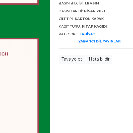
BASIM BILGISI:
1.BASIM
BASIM TARIHI:
NISAN 2021
CILT TIPI:
KARTON KAPAK
KAĞIT TÜRÜ:
KITAP KAĞIDI
KATEGORI:
İLAHIYAT
YABANCI DIL YAYINLAR
Tavsiye et
Hata bildir