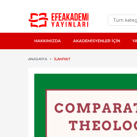
HAKKIMIZDA
AKADEMİSYENLER İÇİN
Y
ANASAYFA
İLAHIYAT