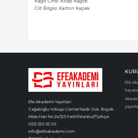
Kağıt Cinsi: Kitap Kağıdı
Cilt Bilgisi: Karton Kapak
KUR
Efe Aka
hayatın
Akadem
Efe Akademi Yayınları
yayınl
Cağaloğlu Yokuşu Cemal Nadir Sok. Büyük
Milas Han No:24/125 Fatih/İstanbul/Türkiye
0212 520 52 00
info@efeakademi.com