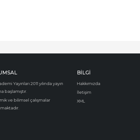
UMSAL
BILGI
demi Yayınları 2011 yılında yayın
Hakkımızda
a başlamıştır.
İletişim
ik ve bilimsel çalışmalar
XML
amaktadır.