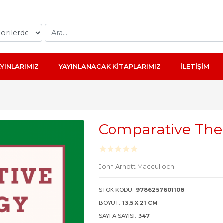
AYINLARIMIZ
YAYINLANACAK KİTAPLARIMIZ
İLETİŞİM
Comparative Th
John Arnott Macculloch
STOK KODU:
9786257601108
BOYUT:
13,5 X 21 CM
SAYFA SAYISI:
347