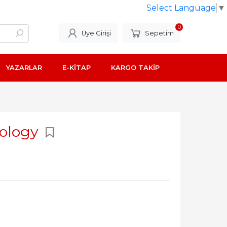
Select Language
▼
0
Üye Girişi
Sepetim
YAZARLAR
E-KİTAP
KARGO TAKİP
eology