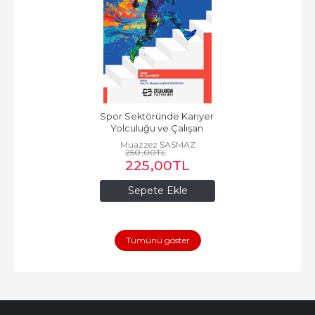
Spor Sektöründe Kariyer 
Yolculuğu ve Çalışan 
Sağlığı
Muazzez ŞAŞMAZ
250
,00
TL
ATAÇOCUĞU
225
,00
TL
Sepete Ekle
Tümünü göster