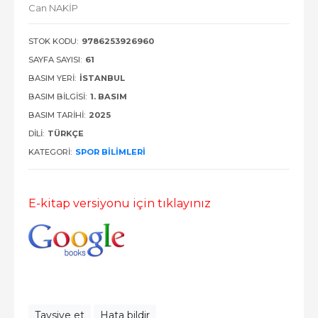
Can NAKİP
STOK KODU:
9786253926960
SAYFA SAYISI:
61
BASIM YERI:
İSTANBUL
BASIM BILGISI:
1. BASIM
BASIM TARIHI:
2025
DILI:
TÜRKÇE
KATEGORI:
SPOR BILIMLERI
E-kitap versiyonu için tıklayınız
Tavsiye et
Hata bildir