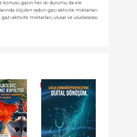
öz konusu gazın her iki durumu da ele
arında ölçülen radon gazı aktivite miktarları
zı aktivite miktarları, ulusal ve uluslararası
-%
10
-%
10