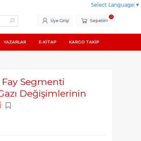
Select Language
▼
0
Üye Girişi
Sepetim
YAZARLAR
E-KİTAP
KARGO TAKİP
u Fay Segmenti
azı Değişimlerinin
i