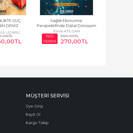
LİKTE GÜÇ: 
Sağlık Ekonomisi 
SAĞLIK & BİLİM 
İN DENİZ 
Perspektifinde Dijital Dönüşüm
Ayten
iz Hakimiyet...
Emre ATILGAN
GÜL UÇARLI
0
,00
TL
300
,00
TL
37
%10
%10
60
,00
TL
270
,00
TL
3
İNDİRİM
İNDİRİM
MÜŞTERI SERVISI
Üye Girişi
Kayıt Ol
Kargo Takip