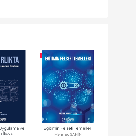
-%
10
-%
10
Uygulama ve  
Eğitimin Felsefi Temelleri
Kadınlarda Egzer
İlişkisi
Lipit Metabol
Mehmet ŞAHİN