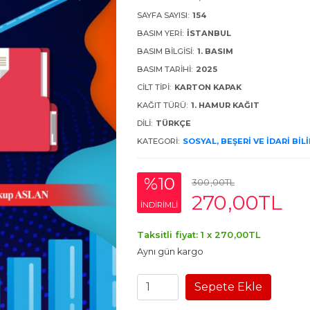
SAYFA SAYISI:
154
BASIM YERI:
İSTANBUL
BASIM BILGISI:
1. BASIM
BASIM TARIHI:
2025
CILT TIPI:
KARTON KAPAK
KAĞIT TÜRÜ:
1. HAMUR KAĞIT
DILI:
TÜRKÇE
KATEGORI:
SOSYAL, BEŞERI VE İDARI BIL
%10
300
,00
TL
270
,00
TL
INDIRIMLI
Taksitli fiyat: 1 x
270
,00
TL
Aynı gün kargo
Sepete Ekle