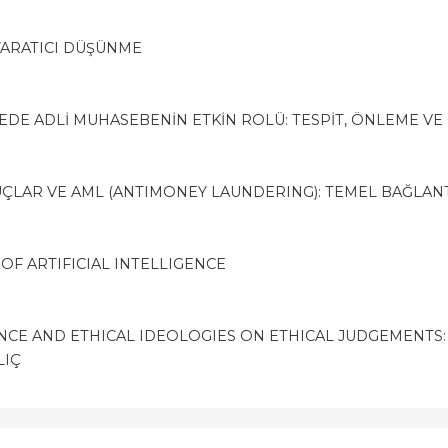
YARATICI DÜŞÜNME
EDE ADLİ MUHASEBENİN ETKİN ROLÜ: TESPİT, ÖNLEME VE
ÇLAR VE AML (ANTIMONEY LAUNDERING): TEMEL BAĞLAN
 OF ARTIFICIAL INTELLIGENCE
NCE AND ETHICAL IDEOLOGIES ON ETHICAL JUDGEMENTS:
LIÇ