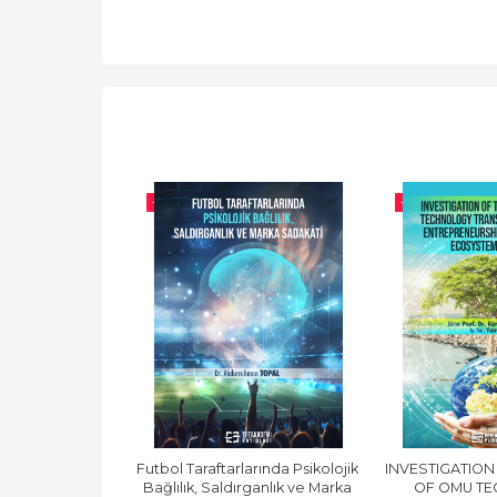
-%
10
-%
10
sistemine 
Futbol Taraftarlarında Psikolojik 
INVESTIGATION 
sı Yaklaşımlar
Bağlılık, Saldırganlık ve Marka 
OF OMU TE