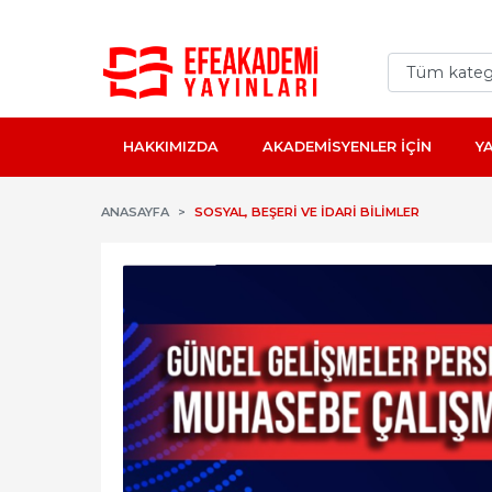
HAKKIMIZDA
AKADEMİSYENLER İÇİN
Y
ANASAYFA
SOSYAL, BEŞERI VE İDARI BILIMLER