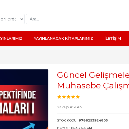
AYINLARIMIZ
YAYINLANACAK KİTAPLARIMIZ
İLETİŞİM
Güncel Gelişmele
Muhasebe Çalışm
Yakup ASLAN
STOK KODU:
9786253924805
BOYUT:
16 X 23,5 CM