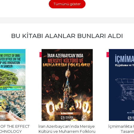
Tümünü göster
BU KITABI ALANLAR BUNLARI ALDI
-%
10
-%
10
OF THE EFFECT 
İran Azerbaycan’ında Mersiye 
İçmimarlıkta 
CHNOLOGY 
Kültürü ve Muharrem Folkloru
Tasarım 