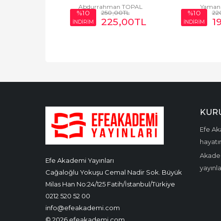
Sadakati
TRANSFER OFF
 DOĞRU
Abdurrahman TOPAL
Yaman
0
,00
TL
250
,00
TL
22
%10
%10
05
,00
TL
225
,00
TL
1
İNDİRİM
İNDİRİM
KUR
Efe Aka
hayatın
Akadem
Efe Akademi Yayınları
yayınl
Cağaloğlu Yokuşu Cemal Nadir Sok. Büyük
Milas Han No:24/125 Fatih/İstanbul/Türkiye
0212 520 52 00
info@efeakademi.com
© 2026 efeakademi.com