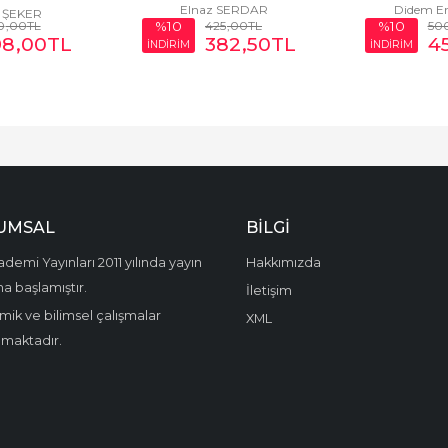
ICE ON THE...
Elnaz SERDAR
Didem Ert
 ŞEKER
0
,00
TL
425
,00
TL
50
%10
%10
98
,00
TL
382
,50
TL
4
İNDİRİM
İNDİRİM
UMSAL
BILGI
demi Yayınları 2011 yılında yayın
Hakkımızda
a başlamıştır.
İletişim
ik ve bilimsel çalışmalar
XML
amaktadır.