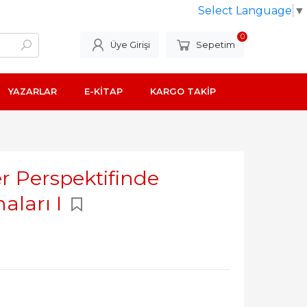
Select Language
▼
0
Üye Girişi
Sepetim
YAZARLAR
E-KİTAP
KARGO TAKİP
r Perspektifinde
aları I