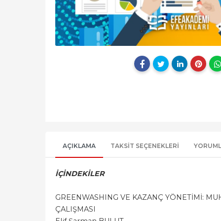
AÇIKLAMA
TAKSIT SEÇENEKLERI
YORUM
İÇİNDEKİLER
GREENWASHING VE KAZANÇ YÖNETİMİ: MUH
ÇALIŞMASI
Elif Şarman BULUT