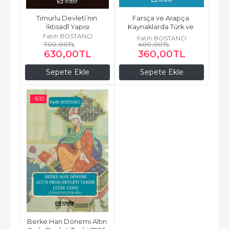
Timurlu Devleti’nin 
Farsça ve Arapça 
İktisadî Yapısı
Kaynaklarda Türk ve 
Moğol Devleti Tarihi I 
Fatih BOSTANCI
Fatih BOSTANCI
700
,00
TL
400
(İlhanlılar,...
,00
TL
630
,00
TL
360
,00
TL
Sepete Ekle
Sepete Ekle
-%
10
Berke Han Dönemi Altın 