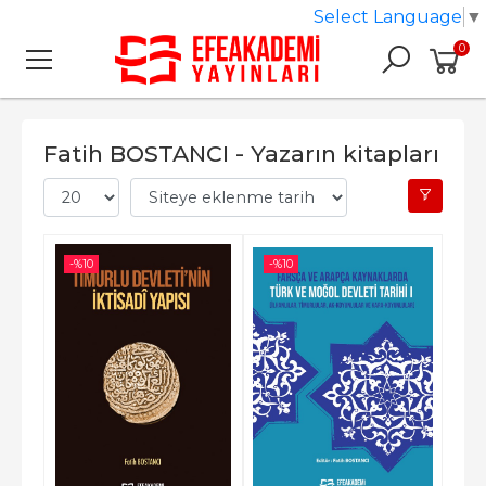
Select Language
▼
0
Fatih BOSTANCI - Yazarın kitapları
-%
10
-%
10