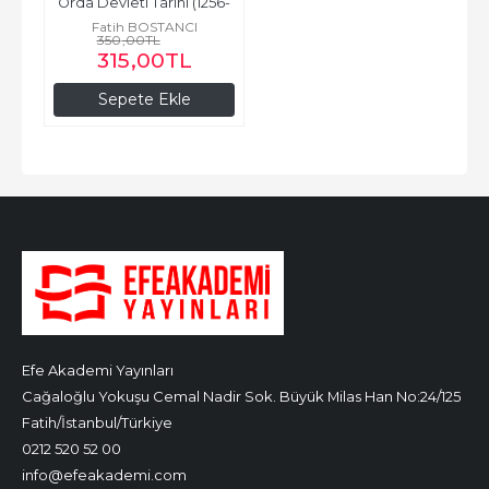
Orda Devleti Tarihi (1256-
1266) (Siyaset-Kültür-Din)
Fatih BOSTANCI
350
,00
TL
315
,00
TL
Sepete Ekle
Efe Akademi Yayınları
Cağaloğlu Yokuşu Cemal Nadir Sok. Büyük Milas Han No:24/125
Fatih/İstanbul/Türkiye
0212 520 52 00
info@efeakademi.com