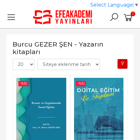
Select Language
▼
0
Burcu GEZER ŞEN - Yazarın
kitapları
-%
10
-%
10