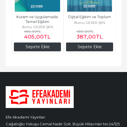
Kuram ve Uygulamada 
Dijital Eğitim ve Toplum
Temel Eğitim
Burcu GEZER ŞEN
Burcu GEZER ŞEN
450
,00
TL
430
,00
TL
405
,00
TL
387
,00
TL
Sepete Ekle
Sepete Ekle
Efe Akademi Yayınları
Cağaloğlu Yokuşu Cemal Nadir Sok. Büyük Milas Han No:24/125