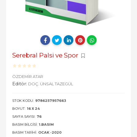
Serebral Palsi ve Spor
ÖZDEMİR ATAR
Editör:
DOÇ. ÜNSAL TAZEGÜL
STOK KODU:
9786257957663
BOYUT:
16 X 24
SAYFA SAYISI:
76
BASIM BILGISI:
1.BASIM
BASIM TARIHI:
OCAK -2020