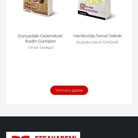
BU 
Dünyadaki Geleneksel 
Hentbolda Temel Teknik
PE
İTE 
Kadın Güreşleri
TENİ
Mustafa Deniz DİNDAR
Ünsal Tazegül
Tümünü göster