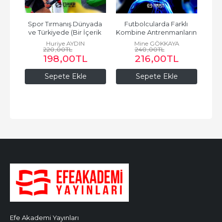
rme
Spor Tırmanış Dünyada 
Futbolcularda Farklı 
İle
ve Türkiyede (Bir İçerik 
Kombine Antrenmanların 
So
LU
Analizi)
Fiziksel Performansa,...
Huriye AYDIN
Mine GÖKKAYA
220
,00
TL
240
,00
TL
198
,00
TL
216
,00
TL
Sepete Ekle
Sepete Ekle
Efe Akademi Yayınları