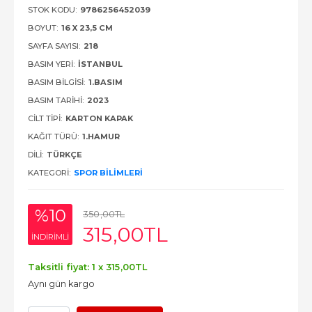
STOK KODU:
9786256452039
BOYUT:
16 X 23,5 CM
SAYFA SAYISI:
218
BASIM YERI:
İSTANBUL
BASIM BILGISI:
1.BASIM
BASIM TARIHI:
2023
CILT TIPI:
KARTON KAPAK
KAĞIT TÜRÜ:
1.HAMUR
DILI:
TÜRKÇE
KATEGORI:
SPOR BILIMLERI
%10
350
,00
TL
315
,00
TL
INDIRIMLI
Taksitli fiyat: 1 x
315
,00
TL
Aynı gün kargo