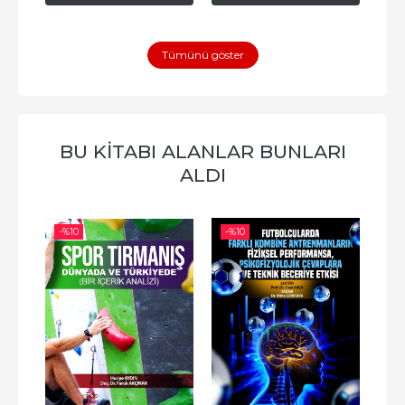
Tümünü göster
BU KITABI ALANLAR BUNLARI
ALDI
-%
10
-%
10
-%