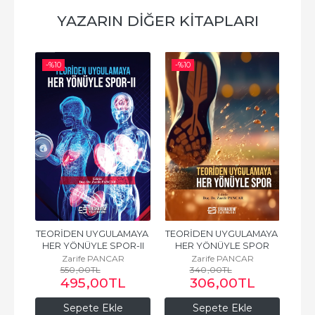
YAZARIN DIĞER KITAPLARI
-%
10
-%
10
TEORİDEN UYGULAMAYA 
TEORİDEN UYGULAMAYA 
HER YÖNÜYLE SPOR-II
HER YÖNÜYLE SPOR
Zarife PANCAR
Zarife PANCAR
550
,00
TL
340
,00
TL
495
,00
TL
306
,00
TL
Sepete Ekle
Sepete Ekle