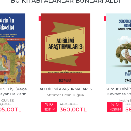
BU KITABI ALANLAR BUNLARI ALDI
-%
10
-%
10
KSELİŞİ (Keçe 
AD BİLİMİ ARAŞTIRMALARI 3
Sürdürülebilir
ayan Halkların 
Kavramsal ve
Mehmet Emin Tuğluk
lığına...
Yakla
m GÜNEŞ
Metin 
0
,00
TL
400
,00
TL
65
%10
%10
05
,00
TL
360
,00
TL
5
İNDİRİM
İNDİRİM