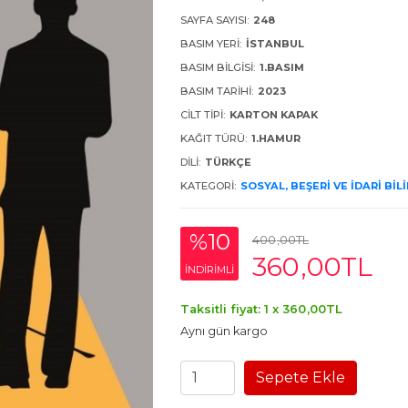
SAYFA SAYISI:
248
BASIM YERI:
İSTANBUL
BASIM BILGISI:
1.BASIM
BASIM TARIHI:
2023
CILT TIPI:
KARTON KAPAK
KAĞIT TÜRÜ:
1.HAMUR
DILI:
TÜRKÇE
KATEGORI:
SOSYAL, BEŞERI VE İDARI BIL
%10
400
,00
TL
360
,00
TL
INDIRIMLI
Taksitli fiyat: 1 x
360
,00
TL
Aynı gün kargo
Sepete Ekle