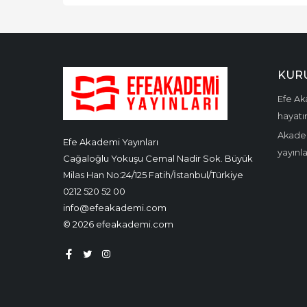
KUR
Efe Aka
hayatın
Akadem
Efe Akademi Yayınları
yayınl
Cağaloğlu Yokuşu Cemal Nadir Sok. Büyük
Milas Han No:24/125 Fatih/İstanbul/Türkiye
0212 520 52 00
info@efeakademi.com
© 2026 efeakademi.com