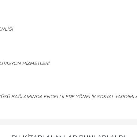
ENLİĞİ
LİTASYON HİZMETLERİ
NGÜSÜ BAĞLAMINDA ENGELLİLERE YÖNELİK SOSYAL YARDIML