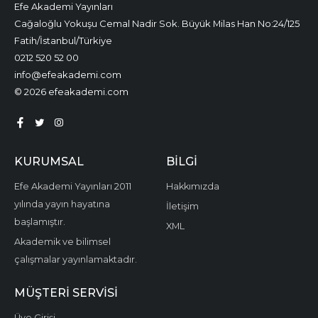
Efe Akademi Yayınları
Cağaloğlu Yokuşu Cemal Nadir Sok. Büyük Milas Han No:24/125
Fatih/İstanbul/Türkiye
0212 520 52 00
info@efeakademi.com
© 2026 efeakademi.com
KURUMSAL
BILGI
Efe Akademi Yayınları 2011
Hakkımızda
yılında yayın hayatına
İletişim
başlamıştır.
XML
Akademik ve bilimsel
çalışmalar yayınlamaktadır.
MÜŞTERI SERVISI
Üye Girişi