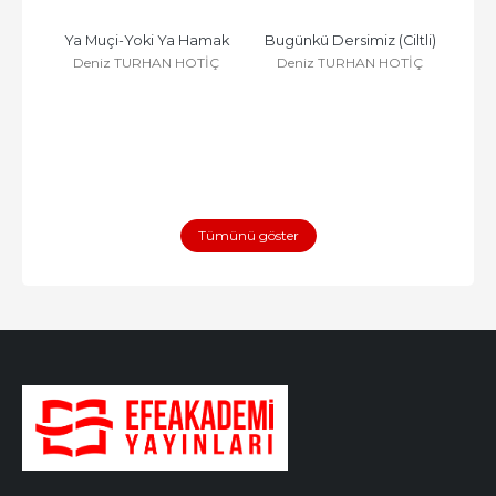
mak 
Ya Muçi-Yoki Ya Hamak
Bugünkü Dersimiz (Ciltli)
Deniz TURHAN HOTİÇ
Deniz TURHAN HOTİÇ
D
İÇ
Tümünü göster