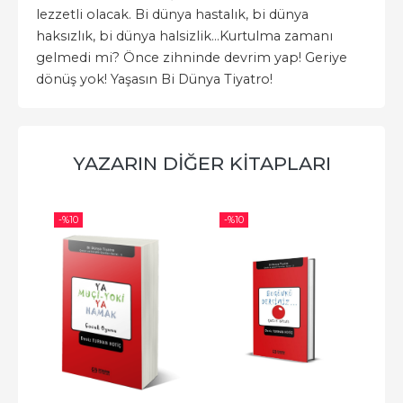
lezzetli olacak. Bi dünya hastalık, bi dünya
haksızlık, bi dünya halsizlik…Kurtulma zamanı
gelmedi mi? Önce zihninde devrim yap! Geriye
dönüş yok! Yaşasın Bi Dünya Tiyatro!
YAZARIN DIĞER KITAPLARI
-%
10
-%
10
-%