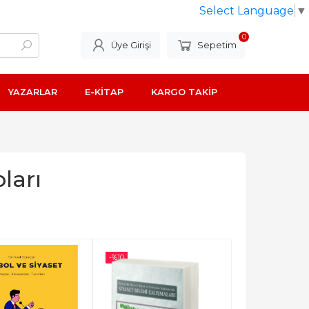
Select Language
▼
0
Üye Girişi
Sepetim
YAZARLAR
E-KİTAP
KARGO TAKİP
ları
-%
10