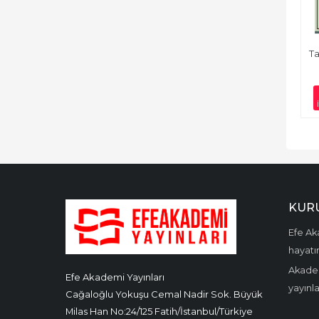
Ta
KUR
Efe Aka
hayatın
Akadem
Efe Akademi Yayınları
yayınl
Cağaloğlu Yokuşu Cemal Nadir Sok. Büyük
Milas Han No:24/125 Fatih/İstanbul/Türkiye