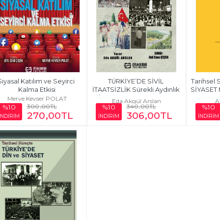
Siyasal Katılım ve Seyirci 
TÜRKİYE’DE SİVİL 
Tarihsel
Kalma Etkisi
İTAATSİZLİK Sürekli Aydınlık 
SİYASET M
İçin Bir Dakika Karanlık...
Merve Kevser POLAT
Eda Akgül Arslan
A
300
,00
TL
340
,00
TL
%10
%10
%10
270
,00
TL
306
,00
TL
İNDİRİM
İNDİRİM
İNDİRİM
-%
10