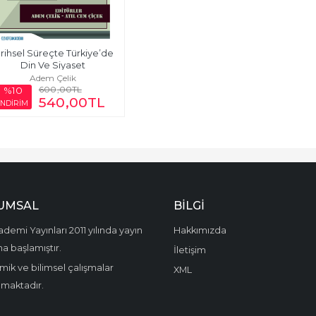
rihsel Süreçte Türkiye’de 
Din Ve Siyaset
Adem Çelik
600
,00
TL
%10
540
,00
TL
İNDİRİM
UMSAL
BILGI
demi Yayınları 2011 yılında yayın
Hakkımızda
a başlamıştır.
İletişim
ik ve bilimsel çalışmalar
XML
amaktadır.