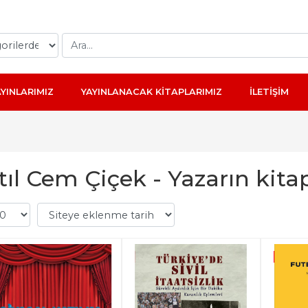
AYINLARIMIZ
YAYINLANACAK KİTAPLARIMIZ
İLETİŞİM
tıl Cem Çiçek - Yazarın kitap
-%
10
-%
10
-%
10