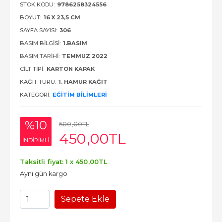
STOK KODU:
9786258324556
BOYUT:
16 X 23,5 CM
SAYFA SAYISI:
306
BASIM BILGISI:
1.BASIM
BASIM TARIHI:
TEMMUZ 2022
CILT TIPI:
KARTON KAPAK
KAĞIT TÜRÜ:
1. HAMUR KAĞIT
KATEGORI:
EĞITIM BILIMLERI
%10
500
,00
TL
450
,00
TL
INDIRIMLI
Taksitli fiyat: 1 x
450
,00
TL
Aynı gün kargo
Sepete Ekle