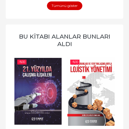
Tümünü göster
BU KITABI ALANLAR BUNLARI
ALDI
-%
10
-%
10
-%