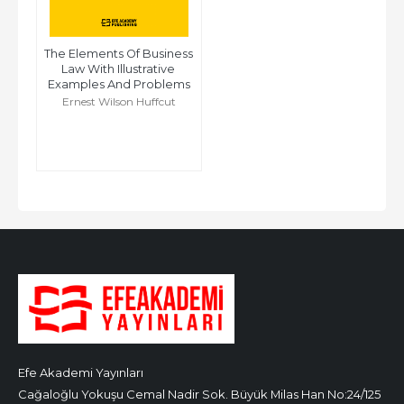
The Elements Of Business 
Law With Illustrative 
Examples And Problems
Ernest Wilson Huffcut
Efe Akademi Yayınları
Cağaloğlu Yokuşu Cemal Nadir Sok. Büyük Milas Han No:24/125