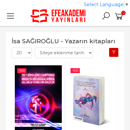
Select Language
▼
0
İsa SAĞIROĞLU - Yazarın kitapları
-%
10
-%
10