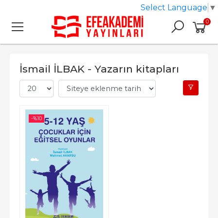
Select Language
▼
0
İsmail İLBAK - Yazarın kitapları
-%
10