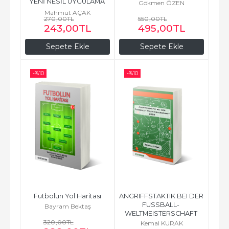
YENİ NESİL UYGULAMA 
Gökmen ÖZEN
VE MODELLER
Mahmut AÇAK
270
,00
TL
550
,00
TL
243
,00
TL
495
,00
TL
Sepete Ekle
Sepete Ekle
-%
10
-%
10
Futbolun Yol Haritası
ANGRIFFSTAKTIK BEI DER 
FUSSBALL- 
Bayram Bektaş
WELTMEISTERSCHAFT 
320
,00
TL
2006
Kemal KURAK