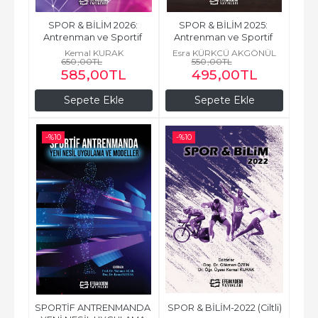
SPOR & BİLİM 2026: 
SPOR & BİLİM 2025: 
Antrenman ve Sportif 
Antrenman ve Sportif 
Performans-I
Performans
Kemal KURAK
Esra KÜRKCÜ AKGÖNÜL
650
,00
TL
550
,00
TL
585
,00
TL
495
,00
TL
Sepete Ekle
Sepete Ekle
-%
10
-%
10
SPORTİF ANTRENMANDA 
SPOR & BİLİM-2022 (Ciltli)