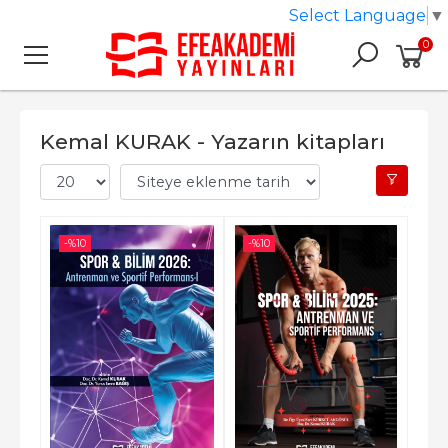
Select Language
▼
0
Kemal KURAK - Yazarın kitapları
-%
10
-%
10