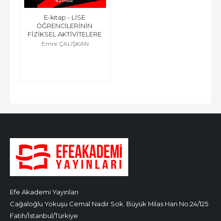
E-kitap - LİSE 
ÖĞRENCİLERİNİN 
FİZİKSEL AKTİVİTELERE 
KATILIMINI...
Emre ÇALIŞKAN
Efe Akademi Yayınları
Cağaloğlu Yokuşu Cemal Nadir Sok. Büyük Milas Han No:24/125
Fatih/İstanbul/Türkiye