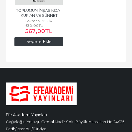
TOPLUMUN İNŞASINDA  
KUR’AN VE SÜNNET
Lokman BEDİR
630
,00
TL
567
,00
TL
Sepete Ekle
Efe Akademi Yayınları
Cağaloğlu Yokuşu Cemal Nadir Sok. Büyük Milas Han No:24/125
Fatih/İstanbul/Türkiye