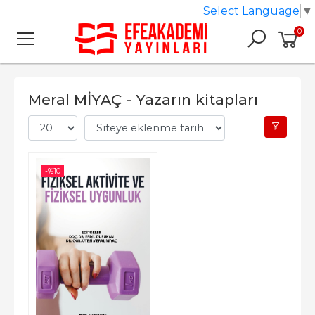
Select Language
▼
0
Meral MİYAÇ - Yazarın kitapları
-%
10