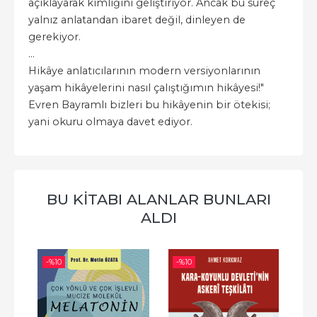
açıklayarak kimliğini geliştiriyor. Ancak bu süreç
yalnız anlatandan ibaret değil, dinleyen de
gerekiyor.
...
Hikâye anlatıcılarının modern versiyonlarının
yaşam hikâyelerini nasıl çalıştığımın hikâyesi!"
Evren Bayramlı bizleri bu hikâyenin bir ötekisi;
yani okuru olmaya davet ediyor.
BU KITABI ALANLAR BUNLARI
ALDI
-%
10
-%
10
-%