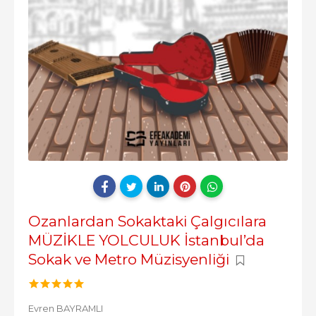
Ozanlardan Sokaktaki Çalgıcılara
MÜZİKLE YOLCULUK İstanbul’da
Sokak ve Metro Müzisyenliği
Evren BAYRAMLI