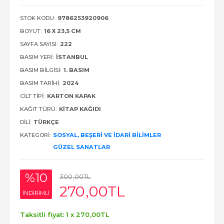
STOK KODU:
9786253920906
BOYUT:
16 X 23,5 CM
SAYFA SAYISI:
222
BASIM YERI:
İSTANBUL
BASIM BILGISI:
1. BASIM
BASIM TARIHI:
2024
CILT TIPI:
KARTON KAPAK
KAĞIT TÜRÜ:
KITAP KAĞIDI
DILI:
TÜRKÇE
KATEGORI:
SOSYAL, BEŞERI VE İDARI BILIMLER
GÜZEL SANATLAR
%10
300
,00
TL
270
,00
TL
INDIRIMLI
Taksitli fiyat: 1 x
270
,00
TL