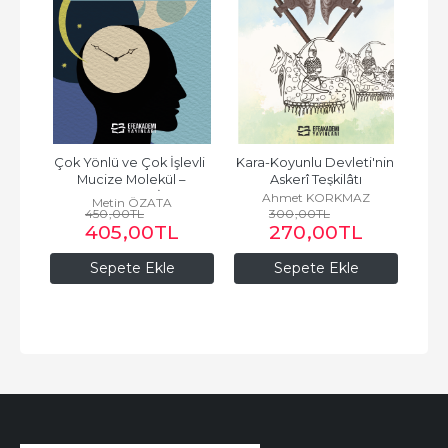
ama 
Çok Yönlü ve Çok İşlevli  
Kara-Koyunlu Devleti'nin 
i
Mucize Molekül – 
Askerî Teşkilâtı
MELATONİN
ç
Ahmet KORKMAZ
Metin ÖZATA
450
,00
TL
300
,00
TL
405
,00
TL
270
,00
TL
Sepete Ekle
Sepete Ekle