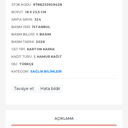
STOK KODU:
9786253929428
BOYUT:
16 X 23,5 CM
SAYFA SAYISI:
324
BASIM YERI:
İSTANBUL
BASIM BILGISI:
1. BASIM
BASIM TARIHI:
2026
CILT TIPI:
KARTON KAPAK
KAĞIT TÜRÜ:
1. HAMUR KAĞIT
DILI:
TÜRKÇE
KATEGORI:
SAĞLIK BILIMLERI
Tavsiye et
Hata bildir
AÇIKLAMA