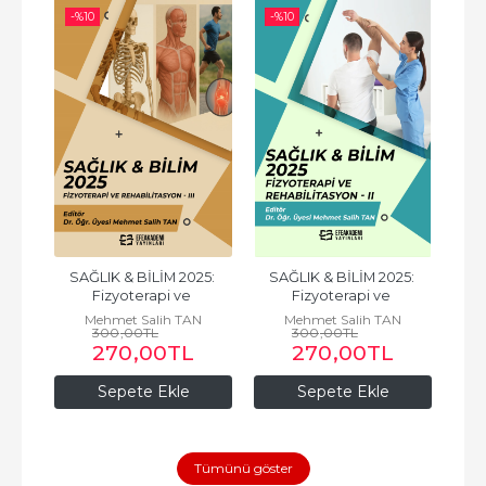
-%
10
-%
10
-%
LİM 
SAĞLIK & BİLİM 2025: 
SAĞLIK & BİLİM 2025: 
SA
e 
Fizyoterapi ve 
Fizyoterapi ve 
V
Rehabilitasyon-III
Rehabilitasyon-II
Mehmet Salih TAN
Mehmet Salih TAN
300
,00
TL
300
,00
TL
N
270
,00
TL
270
,00
TL
Sepete Ekle
Sepete Ekle
Tümünü göster