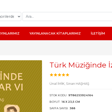
AYINLARIMIZ
YAYINLANACAK KİTAPLARIMIZ
İLETİŞİM
Türk Müziğinde İ
Ünal İMİK,
Sinan HAŞHAŞ
STOK KODU:
9786253924164
BOYUT:
16 X 23,5 CM
SAYFA SAYISI:
388