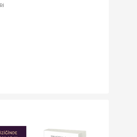
Rİ
-%
10
-%
10