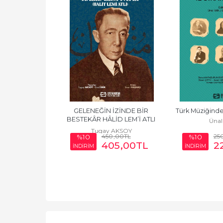
z Bırakanlar VII
GELENEĞİN İZİNDE BİR 
Türk Müziğinde 
BESTEKÂR HÂLİD LEM’İ ATLI 
 İMİK
Ünal
(Halit Lemi Atlı)
Tugay AKSOY
0
,00
TL
450
,00
TL
25
%10
%10
40
,00
TL
405
,00
TL
2
İNDİRİM
İNDİRİM