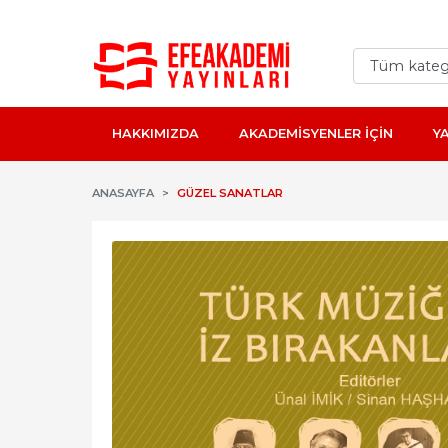
HAKKIMIZDA
AKADEMİSYENLER İÇİN
Y
ANASAYFA
GÜZEL SANATLAR