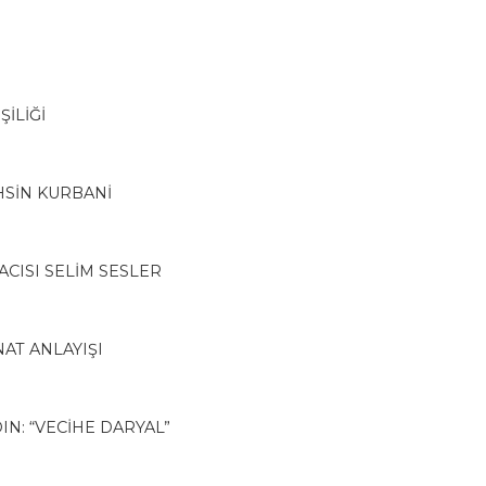
İLİĞİ
UHSİN KURBANİ
ACISI SELİM SESLER
NAT ANLAYIŞI
IN: “VECİHE DARYAL”