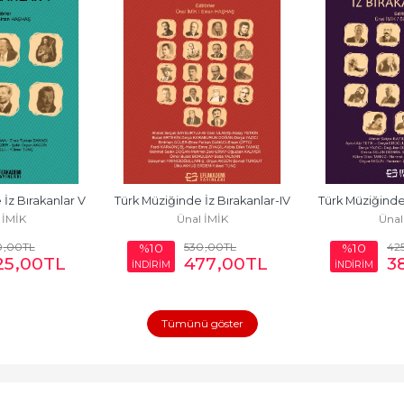
İz Bırakanlar V
Türk Müziğinde İz Bırakanlar-IV
Türk Müziğinde İ
 İMİK
Ünal İMİK
Ünal
0
,00
TL
530
,00
TL
42
%10
%10
25
,00
TL
477
,00
TL
3
İNDİRİM
İNDİRİM
Tümünü göster