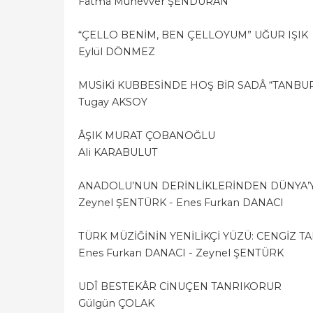
Fatma Münevver ŞENDURAN
“ÇELLO BENİM, BEN ÇELLOYUM” UĞUR IŞIK
Eylül DÖNMEZ
MUSİKİ KUBBESİNDE HOŞ BİR SADÂ “TANBU
Tugay AKSOY
ÂŞIK MURAT ÇOBANOĞLU
Ali KARABULUT
ANADOLU’NUN DERİNLİKLERİNDEN DÜNYA’YA:
Zeynel ŞENTÜRK - Enes Furkan DANACI
TÜRK MÜZİĞİNİN YENİLİKÇİ YÜZÜ: CENGİZ T
Enes Furkan DANACI - Zeynel ŞENTÜRK
UDÎ BESTEKÂR CİNUÇEN TANRIKORUR
Gülgün ÇOLAK