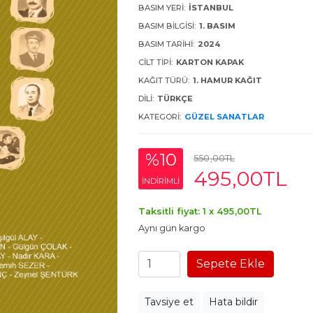
BASIM YERI:
İSTANBUL
BASIM BILGISI:
1. BASIM
BASIM TARIHI:
2024
CILT TIPI:
KARTON KAPAK
KAĞIT TÜRÜ:
1. HAMUR KAĞIT
DILI:
TÜRKÇE
KATEGORI:
GÜZEL SANATLAR
%10
550
,00
TL
495
,00
TL
INDIRIMLI
Taksitli fiyat: 1 x
495
,00
TL
Aynı gün kargo
Sepete Ekle
Tavsiye et
Hata bildir