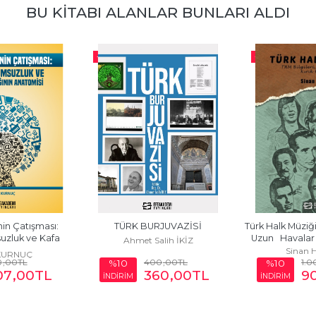
BU KITABI ALANLAR BUNLARI ALDI
-%
10
-%
10
in Çatışması:  
TÜRK BURJUVAZİSİ
Türk Halk Müziği 
uzluk ve Kafa 
Uzun   Havalar 
Ahmet Salih İKİZ
ığının...
Sinan 
KURNUÇ
0
,00
TL
400
,00
TL
1.0
%10
%10
07
,00
TL
360
,00
TL
9
İNDİRİM
İNDİRİM