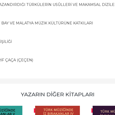
KAZANDIRDIĞI TÜRKÜLERİN USÛLLERİ VE MAKAMSAL DİZİLE
UT BAY VE MALATYA MÜZİK KÜLTÜRÜNE KATKILARI
ŞİLİĞİ
RİF ÇAÇA (ÇEÇEN)
YAZARIN DIĞER KITAPLARI
-%
10
-%
10