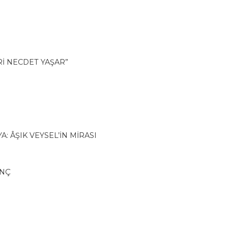
Rİ NECDET YAŞAR”
 ÂŞIK VEYSEL’İN MİRASI
ANÇ