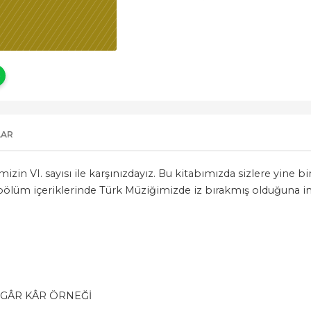
LAR
mizin VI. sayısı ile karşınızdayız. Bu kitabımızda sizlere yine
n bölüm içeriklerinde Türk Müziğimizde iz bırakmış olduğuna i
İGÂR KÂR ÖRNEĞİ