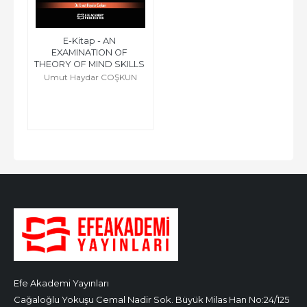
E-Kitap - AN 
EXAMINATION OF 
THEORY OF MIND SKILLS 
IN TYPICALLY...
Umut Haydar COŞKUN
Efe Akademi Yayınları
Cağaloğlu Yokuşu Cemal Nadir Sok. Büyük Milas Han No:24/125