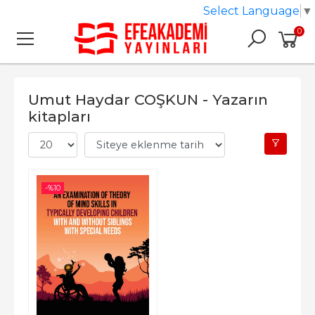
Select Language
▼
0
Umut Haydar COŞKUN - Yazarın
kitapları
-%
10