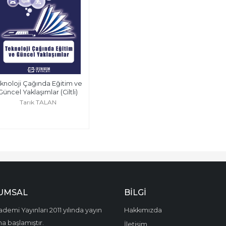
knoloji Çağında Eğitim ve 
Güncel Yaklaşımlar (Ciltli)
Tarık TALAN
UMSAL
BILGI
demi Yayınları 2011 yılında yayın
Hakkımızda
a başlamıştır.
İletişim