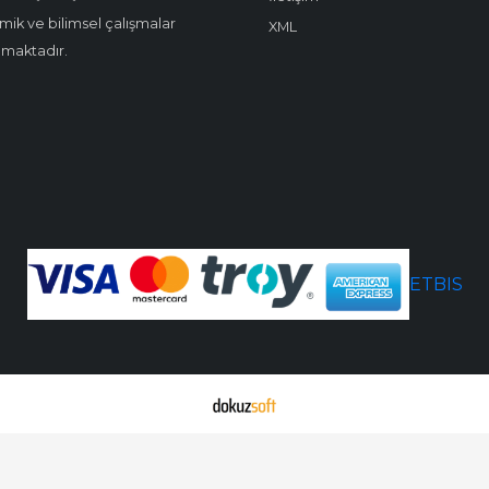
ik ve bilimsel çalışmalar
XML
amaktadır.
ETBIS