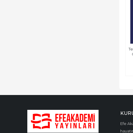
Te
KUR
Efe Aka
hayatın