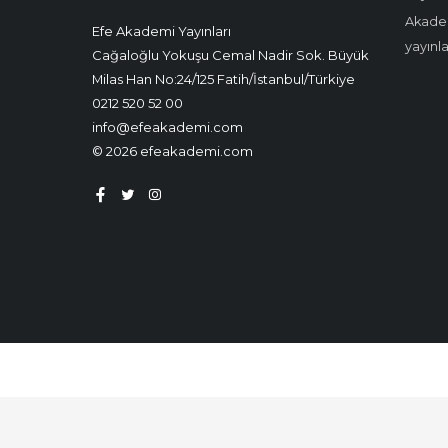
Akadem
Efe Akademi Yayınları
yayınl
Cağaloğlu Yokuşu Cemal Nadir Sok. Büyük
Milas Han No:24/125 Fatih/İstanbul/Türkiye
0212 520 52 00
info@efeakademi.com
© 2026 efeakademi.com