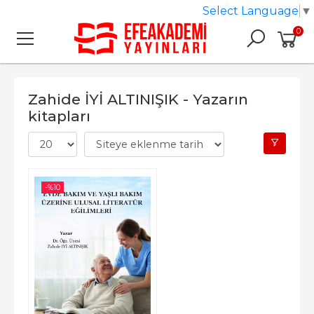
Select Language
▼
0
Zahide İYİ ALTINIŞIK - Yazarın
kitapları
-%
10