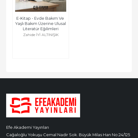
E-Kitap - Evde Bakım Ve 
Yaşlı Bakım Üzerine Ulusal 
Literatür Eğilimleri
Zahide İYİ ALTINIŞIK
Efe Akademi Yayınları
Cağaloğlu Yokuşu Cemal Nadir Sok. Büyük Milas Han No:24/125