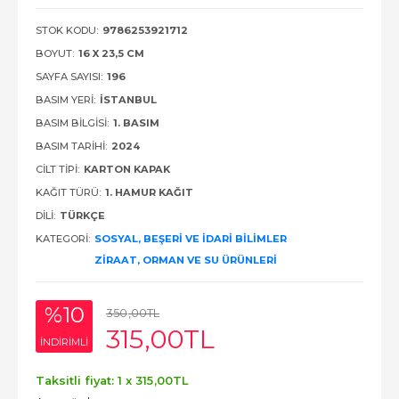
STOK KODU:
9786253921712
BOYUT:
16 X 23,5 CM
SAYFA SAYISI:
196
BASIM YERI:
İSTANBUL
BASIM BILGISI:
1. BASIM
BASIM TARIHI:
2024
CILT TIPI:
KARTON KAPAK
KAĞIT TÜRÜ:
1. HAMUR KAĞIT
DILI:
TÜRKÇE
KATEGORI:
SOSYAL, BEŞERI VE İDARI BILIMLER
ZIRAAT, ORMAN VE SU ÜRÜNLERI
%10
350
,00
TL
315
,00
TL
INDIRIMLI
Taksitli fiyat: 1 x
315
,00
TL