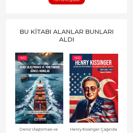
BU KITABI ALANLAR BUNLARI
ALDI
-%
10
-%
10
-%
Ç: 
Deniz Ulaştırması ve 
Henry Kissinger Çağında 
Post