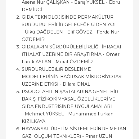
Asena Nur ÇALIŞKAN - Barış YÜKSEL - Ebru
DEMİRCİ
GIDA TEKNOLOJİSİNDE PERMAKÜLTÜR:
SÜRDÜRÜLEBİLİR GELECEĞE GİDEN YOL
- Ülkü DAĞDELEN - Elif GÖVEZ - Ferda Nur
ÖZDEMİR
GIDALARIN SÜRDÜRÜLEBİLİRLİĞİ: İHRACAT-
İTHALAT ÜZERİNE BİR ARAŞTIRMA - Ömer
Faruk ASLAN - Murat ÖZDEMİR
SÜRDÜRÜLEBİLİR BESLENME
MODELLERİNİN BAĞIRSAK MİKROBİYOTASI
ÜZERİNE ETKİSİ - Dilara ÖNAL
PSÖDOTAHIL NİŞASTALARINA GENEL BİR
BAKIŞ: FİZİKOKİMYASAL ÖZELLİKLERİ VE
GIDA ENDÜSTRİSİNDE UYGULAMALARI
- Mehmet YÜKSEL - Muhammed Furkan
KIZILKAYA
HAYVANSAL ÜRETİM SİSTEMLERİNDE METAN
GAZI ÖLÇÜM TEKNİKLERİ - Pınar UZUN