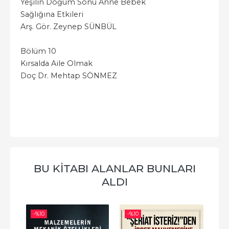
Yeşilin Doğum Sonu Anne Bebek
Sağlığına Etkileri
Arş. Gör. Zeynep SÜNBÜL
Bölüm 10
Kırsalda Aile Olmak
Doç Dr. Mehtap SÖNMEZ
BU KITABI ALANLAR BUNLARI
ALDI
-%
10
-%
10
-%