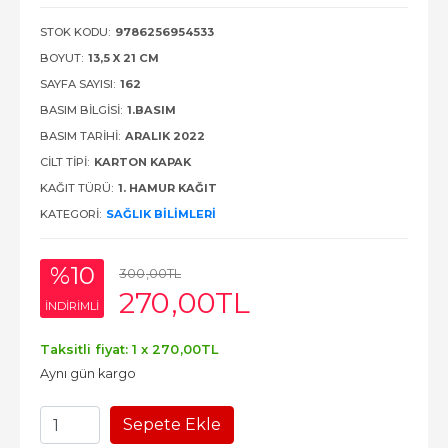
STOK KODU:
9786256954533
BOYUT:
13,5 X 21 CM
SAYFA SAYISI:
162
BASIM BILGISI:
1.BASIM
BASIM TARIHI:
ARALIK 2022
CILT TIPI:
KARTON KAPAK
KAĞIT TÜRÜ:
1. HAMUR KAĞIT
KATEGORI:
SAĞLIK BILIMLERI
%10
300
,00
TL
270
,00
TL
INDIRIMLI
Taksitli fiyat: 1 x
270
,00
TL
Aynı gün kargo
Sepete Ekle