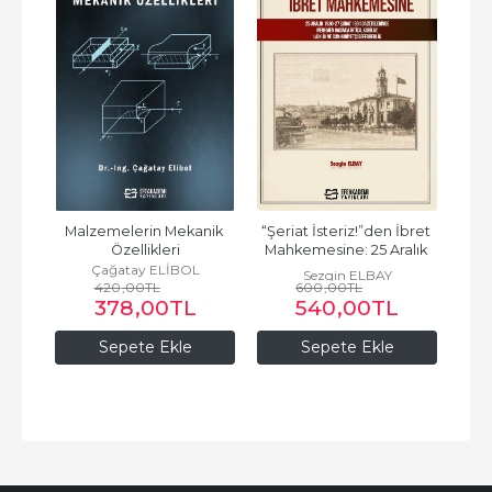
 
Malzemelerin Mekanik 
“Şeriat İsteriz!”den İbret 
MA
ü
Özellikleri
Mahkemesine: 25 Aralık 
1930–27 Şubat 1931...
Çağatay ELİBOL
Sezgin ELBAY
420
,00
TL
600
,00
TL
378
,00
TL
540
,00
TL
Sepete Ekle
Sepete Ekle