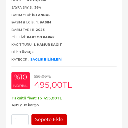
BOYUT:
16 X 23,5 CM
SAYFA SAYISI:
364
BASIM YERI:
İSTANBUL
BASIM BILGISI:
1. BASIM
BASIM TARIHI:
2025
CILT TIPI:
KARTON KAPAK
KAĞIT TÜRÜ:
1. HAMUR KAĞIT
DILI:
TÜRKÇE
KATEGORI:
SAĞLIK BILIMLERI
%10
550
,00
TL
495
,00
TL
INDIRIMLI
Taksitli fiyat: 1 x
495
,00
TL
Aynı gün kargo
Sepete Ekle