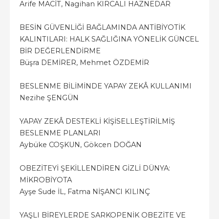
Arife MACİT, Nagihan KIRCALI HAZNEDAR
BESİN GÜVENLİĞİ BAĞLAMINDA ANTİBİYOTİK
KALINTILARI: HALK SAĞLIĞINA YÖNELİK GÜNCEL
BİR DEĞERLENDİRME
Büşra DEMİRER, Mehmet ÖZDEMİR
BESLENME BİLİMİNDE YAPAY ZEKÂ KULLANIMI
Nezihe ŞENGÜN
YAPAY ZEKÂ DESTEKLİ KİŞİSELLEŞTİRİLMİŞ
BESLENME PLANLARI
Aybüke COŞKUN, Gökcen DOĞAN
OBEZİTEYİ ŞEKİLLENDİREN GİZLİ DÜNYA:
MİKROBİYOTA
Ayşe Sude İL, Fatma NİŞANCI KILINÇ
YAŞLI BİREYLERDE SARKOPENİK OBEZİTE VE