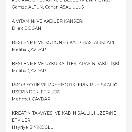
PSORİASİS TEDAVİNDE BESLENMENİN ETKİSİ
Gamze ALTUN, Canan ASAL ULUS
A VİTAMİNİ VE AKCİĞER KANSERİ
Dilek DOĞAN
BESLENME VE KORONER KALP HASTALIKLARI
Meliha ÇAVDAR
BESLENME VE UYKU KALİTESİ ARASINDAKİ İLİŞKİ
Meliha ÇAVDAR
PROBİYOTİK VE PREBİYOTİKLERİN RUH SAĞLIĞI
ÜZERİNDEKİ ETKİLERİ
Mehmet ÇAVDAR
KREATİN TAKVİYESİ VE KADIN SAĞLIĞI ÜZERİNE
ETKİLERİ
Hayriye BIYIKOĞLU