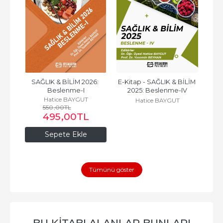
6: 
SAĞLIK & BİLİM 2026: 
E-Kitap - SAĞLIK & BİLİM 
SA
Beslenme-I
2025: Beslenme-IV
Hatice BAYGUT
Hatice BAYGUT
550
,00
TL
495
,00
TL
Sepete Ekle
Tümünü göster
BU KITABI ALANLAR BUNLARI